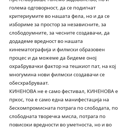
голема одговорност, да се подигнат
критериумите во нашата фела, но и да се
избориме за простор за независните, за
слободоумните, за чесните создавачи, да
додадеме вредност во нашата
кинематографија и филмски образовен
процес и да можеме да бидеме оној
охрабрувачки фактор на тешкиот пат, на кој
многумина нови филмски создавачи се
обесхрабруваат.
КИНЕНОВА не е само фестивал, КИНЕНОВА е
пркос, тоа е само една манифестација на
бескомпромисната потрага по слободата, по
слободната творечка мисла, потрага по
повисоки вредности во уметноста, но и во