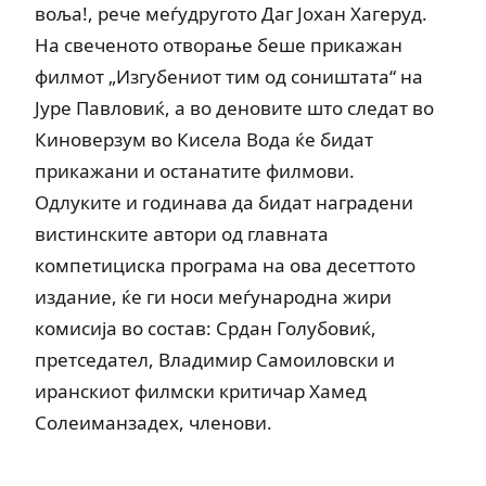
воља!, рече меѓудругото Даг Јохан Хагеруд.
На свеченото отворање беше прикажан
филмот „Изгубениот тим од соништата“ на
Јуре Павловиќ, а во деновите што следат во
Киноверзум во Кисела Вода ќе бидат
прикажани и останатите филмови.
Одлуките и годинава да бидат наградени
вистинските автори од главната
компетициска програма на ова десеттото
издание, ќе ги носи меѓународна жири
комисија во состав: Срдан Голубовиќ,
претседател, Владимир Самоиловски и
иранскиот филмски критичар Хамед
Солеиманзадех, членови.