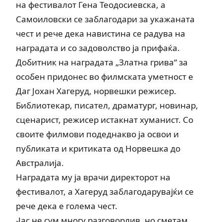
на фестивалот Гена Теодосиевска, а
Самоиловски се заблагодари за укажаната
чест и рече дека навистина се радува на
наградата и со задоволство ја прифаќа.
Добитник на наградата „Златна грива“ за
особен придонес во филмската уметност е
Даг Јохан Хагеруд, норвешки режисер.
Библиотекар, писател, драматург, новинар,
сценарист, режисер истакнат хуманист. Со
своите филмови подеднакво ја освои и
публиката и критиката од Норвешка до
Австралија.
Наградата му ја врачи директорот на
фестивалот, а Хагеруд заблагодарувајќи се
рече дека е голема чест.
-Јас не сум многу разговорлив, но сметам