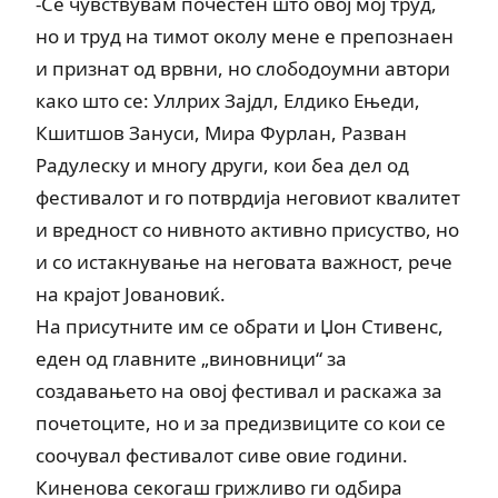
-Се чувствувам почестен што овој мој труд,
но и труд на тимот околу мене е препознаен
и признат од врвни, но слободоумни автори
како што се: Уллрих Зајдл, Елдико Ењеди,
Кшитшов Зануси, Мира Фурлан, Разван
Радулеску и многу други, кои беа дел од
фестивалот и го потврдија неговиот квалитет
и вредност со нивното активно присуство, но
и со истакнување на неговата важност, рече
на крајот Јовановиќ.
На присутните им се обрати и Џон Стивенс,
еден од главните „виновници“ за
создавањето на овој фестивал и раскажа за
почетоците, но и за предизвиците со кои се
соочувал фестивалот сиве овие години.
Киненова секогаш грижливо ги одбира