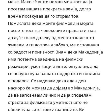
мене. Иако сè уште немав можност да ја
посетам вашата прекрасна земја, долго
време посакував да го сторам тоа.
Помислата дека моите филмови и мојата
посветеност на човековите права стигнаа
до луѓе толку далеку од местото каде што
живеам и ги допреа длабоко, ме исполнува
со радост и понизност. Знам дека Македонија
има потентна заедница на филмски
режисери, уметници и интелектуалци, а да
се почувствува вашата поддршка и топлина
е подарок. Се надевам дека еден ден
наскоро ќе можам да дојдам во Македонија,
да ве запознаам лично и да ја споделам
страста за филмската уметност што нè
обединува сите преку границите. Ви