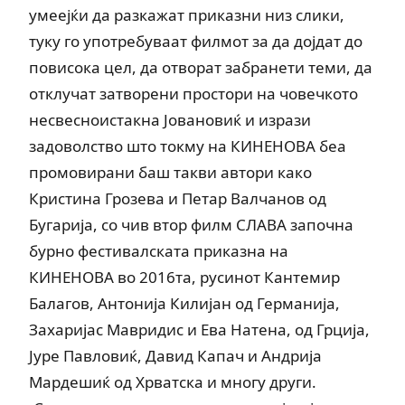
умеејќи да разкажат приказни низ слики,
туку го употребуваат филмот за да дојдат до
повисока цел, да отворат забранети теми, да
отклучат затворени простори на човечкото
несвесноистакна Јовановиќ и изрази
задоволство што токму на КИНЕНОВА беа
промовирани баш такви автори како
Кристина Грозева и Петар Валчанов од
Бугарија, со чив втор филм СЛАВА започна
бурно фестивалската приказна на
КИНЕНОВА во 2016та, русинот Кантемир
Балагов, Антонија Килијан од Германија,
Захаријас Мавридис и Ева Натена, од Грција,
Јуре Павловиќ, Давид Капач и Андрија
Мардешиќ од Хрватска и многу други.