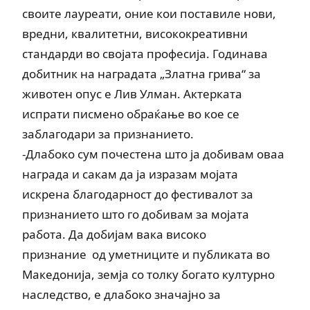
своите лауреати, оние кои поставиле нови,
вредни, квалитетни, висококреативни
стандарди во својата професија. Годинава
добитник на наградата „Златна грива“ за
животен опус е Лив Улман. Актерката
испрати писмено обраќање во кое се
заблагодари за признанието.
-Длабоко сум почестена што ја добивам оваа
награда и сакам да ја изразам мојата
искрена благодарност до фестивалот за
признанието што го добивам за мојата
работа. Да добијам вака високо
признание од уметниците и публиката во
Македонија, земја со толку богато културно
наследство, е длабоко значајно за