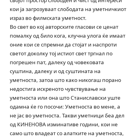
својот простор слободен и чист од интереси
кои ја загрозуваат слободата на уметничкиот
израз во филмската уметност.
Во свет во кој авторските гласови се ценат
помалку од било кога, клучна улога ќе имаат
оние кои се спремни да стојат и наспроти
светот доколку тој истиот свет тргнал по
погрешен пат, далеку од човековата
суштина, далеку и од суштината на
уметноста, затоа што како никогаш порано
недостига искреното чувствување на
уметноста или она што Станиславски уште
одамна ќе го посочи: Уметноста во мене, а
не јас во уметноста. Такви уметници беа дел
од КИНЕНОВА изминативе години, кои не
само што владеат со алатките на уметноста,