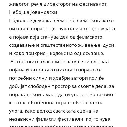
животот, рече директорот на фестивалот,
Небојша Јовановски.
Подвлече дека живееме во време кога како
никогаш порано цензурата и автоцензурата
е појава која станува дел од филмското
создавање и општественото живеење, дури
и како прикриен кодекс на однесување.
-Авторстките гласови се загушени од оваа
појава и затоа како никогаш порано се
потребни силни и храбри автори кои ќе
добијат слободен простор за своите дела, за
пораките кои имаат да ги упатат. Во таквиот
контекст Киненова игра особено важна
улога, како дел од светската сцена на
независни филмски фестивали, кој го чува