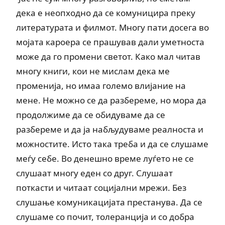
дека е неопходно да се комуницира преку
литературата и филмот. Многу пати досега во
мојата кароера се прашував дали уметноста
може да го промени светот. Како мал читав
многу книги, кои не мислам дека ме
променија, но имаа големо влијание на
мене. Не можно се да разбереме, но мора да
продолжиме да се обидуваме да се
разбереме и да ја набљудуваме реалноста и
можностите. Исто така треба и да се слушаме
меѓу себе. Во денешно време луѓето не се
слушаат многу еден со друг. Слушаат
поткасти и читаат социјални мрежи. Без
слушање комуникацијата престанува. Да се
слушаме со почит, толеранција и со добра