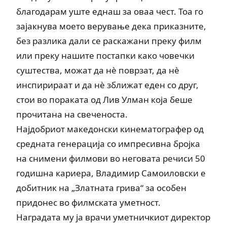
благодарам уште еднаш за оваа чест. Тоа го
зајакнува моето верување дека приказните,
без разлика дали се раскажани преку филм
или преку нашите постапки како човечки
суштества, можат да нè поврзат, да нè
инспирираат и да нè зближат еден со друг,
стои во пораката од Лив Улман која беше
прочитана на свеченоста.
Најдобриот македонски кинематографер од
средната генерација со импресивна бројка
на снимени филмови во неговата речиси 50
годишна кариера, Владимир Самоиловски е
добитник на „Златната грива“ за особен
придонес во филмската уметност.
Наградата му ја врачи уметничкиот директор