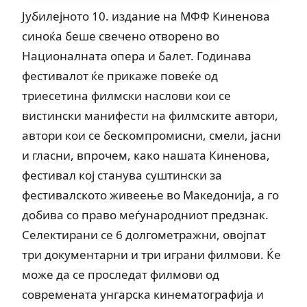
Јубилејното 10. издание на МФФ Киненова
синоќа беше свечено отворено во
Националната опера и балет. Годинава
фестивалот ќе прикаже повеќе од
триесетина филмски наслови кои се
вистински манифести на филмските автори,
автори кои се бескомпромисни, смели, јасни
и гласни, впрочем, како нашата Киненова,
фестивал кој станува суштински за
фестивалското живеење во Македонија, а го
добива со право меѓународниот предзнак.
Селектирани се 6 долгометражни, овојпат
три документарни и три играни филмови. Ќе
може да се проследат филмови од
современата унгарска кинематографија и