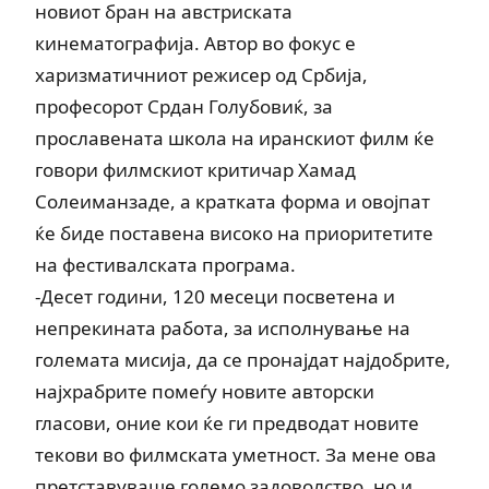
новиот бран на австриската
кинематографија. Автор во фокус е
харизматичниот режисер од Србија,
професорот Срдан Голубовиќ, за
прославената школа на иранскиот филм ќе
говори филмскиот критичар Хамад
Солеиманзаде, а кратката форма и овојпат
ќе биде поставена високо на приоритетите
на фестивалската програма.
-Десет години, 120 месеци посветена и
непрекината работа, за исполнување на
големата мисија, да се пронајдат најдобрите,
најхрабрите помеѓу новите авторски
гласови, оние кои ќе ги предводат новите
текови во филмската уметност. За мене ова
претставуваше големо задоволство, но и